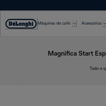
Skip
to
Content
Máquinas de café
Acessórios
Accessibility
Statement
Magnifica Start Es
Tudo o q