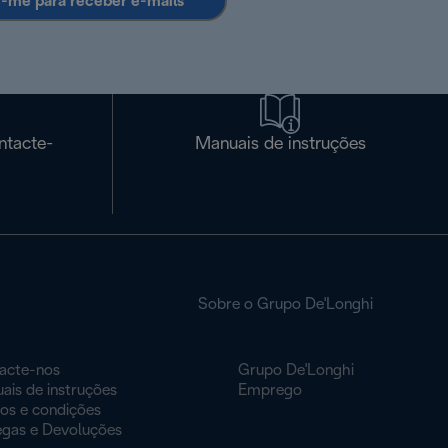
r-me para receber e-mails
ntacte-
Manuais de instruções
Sobre o Grupo De'Longhi
acte-nos
Grupo De'Longhi
ais de instruções
Emprego
os e condições
egas e Devoluções