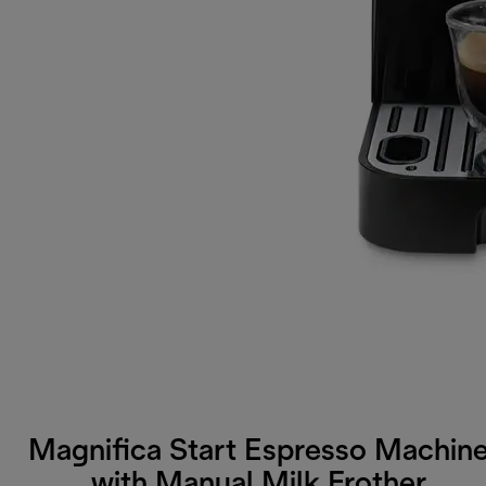
Magnifica Start Espresso Machin
with Manual Milk Frother