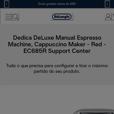
Skip
Envio gratuito acima de 49€
to
Content
Accessibility
Statement
Dedica DeLuxe Manual Espresso
Machine, Cappuccino Maker - Red -
EC685R Support Center
Tudo o que precisa para configurar e tirar o máximo
partido do seu produto.