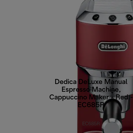
Dedica DeLuxe Manual
Espresso Machine,
Cappuccino Maker - Red -
EC685R
EC685R