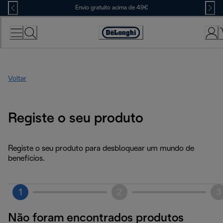
Skip
Envio gratuito acima de 49€
to
Content
Accessibility
Statement
Voltar
Registe o seu produto
Registe o seu produto para desbloquear um mundo de
benefícios.
1
2
3
Não foram encontrados produtos