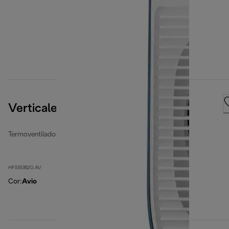
Verticale Edge
Termoventiladores
HFS50B20.AV
Cor
:
Avio