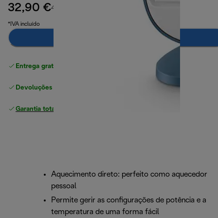
32,90 €
preço original 45,90 €
45,90 €
(-28%)
*IVA incluído
Notifica-me
Entrega gratuita padrão
superior a 49 €
Devoluções gratuitas
Garantia total
do fabricante
Aquecimento direto: perfeito como aquecedor
pessoal
Permite gerir as configurações de potência e a
temperatura de uma forma fácil