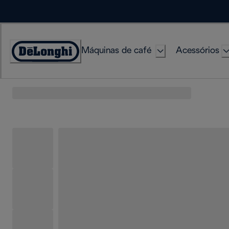
Skip
to
Content
Máquinas de café
Acessórios
Accessibility
Statement