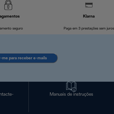
agamentos
Klarna
amento seguro
Paga em 3 prestações sem juros
r-me para receber e-mails
ntacte-
Manuais de instruções