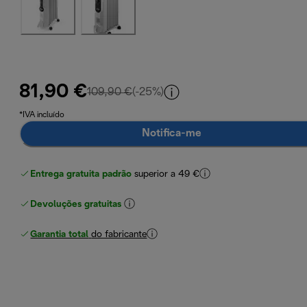
81,90 €
preço original 109,90 €
109,90 €
(-25%)
*IVA incluído
Notifica-me
Entrega gratuita padrão
superior a 49 €
Devoluções gratuitas
Garantia total
do fabricante