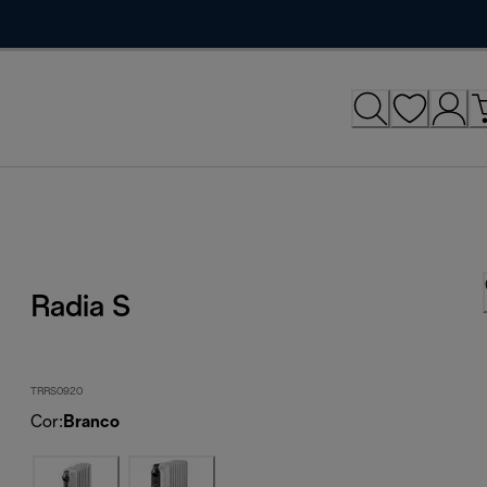
Radia S
TRRS0920
Cor
:
Branco