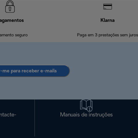
agamentos
Klarna
amento seguro
Paga em 3 prestações sem juros
r-me para receber e-mails
ntacte-
Manuais de instruções