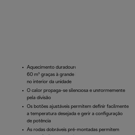
Aquecimento duradouro para divisões de até
60 m³ graças à grande inércia térmica do óleo
no interior da unidade
O calor propaga-se silenciosa e uniformemente
pela divisão
Os botões ajustáveis permitem definir facilmente
a temperatura desejada e gerir a configuração
de potência
As rodas dobráveis pré-montadas permitem