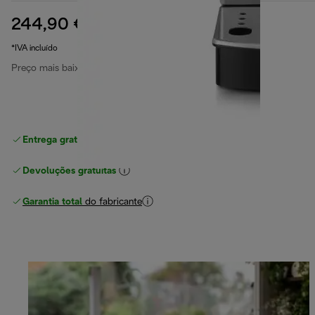
244,90 €
preço original 399,90 €
399,90 €
(-39%)
*IVA incluído
Preço mais baixo nos últimos 30 dias
244,90 €
Entrega gratuita padrão
superior a 49 €
Devoluções gratuitas
Garantia total
do fabricante