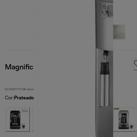
Magnifica S
ECAM21.117.SB-second
Cor
:
Prateado