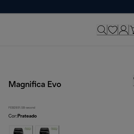
Magnifica Evo
FEB2931.SB-second
Cor
:
Prateado