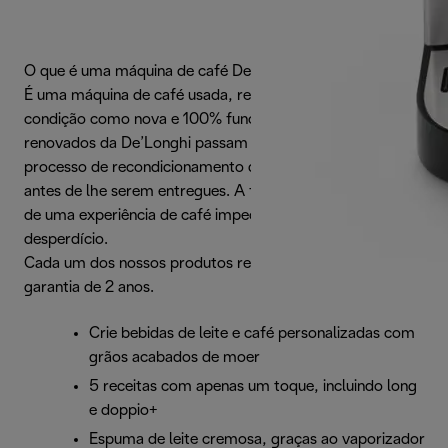
O que é uma máquina de café De'Longhi Renova?
É uma máquina de café usada, restaurada para uma
condição como nova e 100% funcional. Os produtos
renovados da De’Longhi passam por um rigoroso
processo de recondicionamento que inclui vários testes
antes de lhe serem entregues. A forma ideal de desfrutar
de uma experiência de café impecável, reduzindo o
desperdício.
Cada um dos nossos produtos recondicionados tem uma
garantia de 2 anos.
Crie bebidas de leite e café personalizadas com
grãos acabados de moer
5 receitas com apenas um toque, incluindo long
e doppio+
Espuma de leite cremosa, graças ao vaporizador