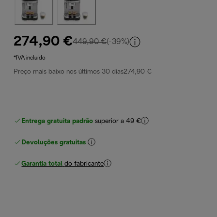
274,90 €
preço original 449,90 €
449,90 €
(-39%)
*IVA incluído
Preço mais baixo nos últimos 30 dias
274,90 €
Entrega gratuita padrão
superior a 49 €
Devoluções gratuitas
Garantia total
do fabricante