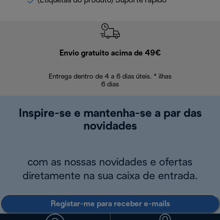
(Etiquetas do produto) Suporte rápido
Envio gratuito acima de 49€
Devol
Entrega dentro de 4 a 6 dias úteis. * ilhas
Devoluções sem
6 dias
Inspire-se e mantenha-se a par das
novidades
com as nossas novidades e ofertas
diretamente na sua caixa de entrada.
Registar-me para receber e-mails