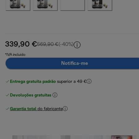
339,90 €
preço original 569,90 €
569,90 €
(-40%)
*IVA incluído
Notifica-me
Entrega gratuita padrão
superior a 49 €
Devoluções gratuitas
Garantia total
do fabricante