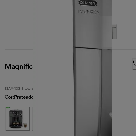
Magnifica
ESAM4008.S-second
Cor
:
Prateado