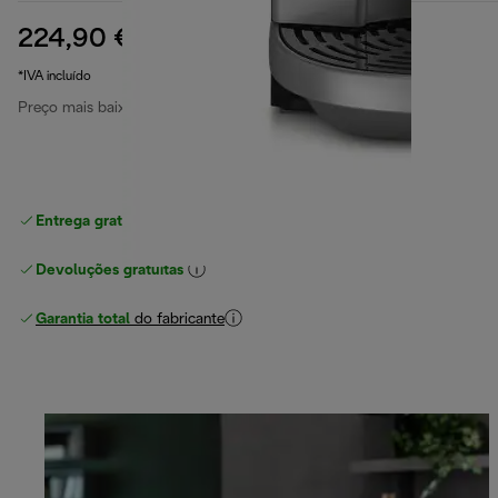
224,90 €
preço original 339,90 €
339,90 €
(-34%)
*IVA incluído
Preço mais baixo nos últimos 30 dias
224,90 €
Entrega gratuita padrão
superior a 49 €
Devoluções gratuitas
Garantia total
do fabricante