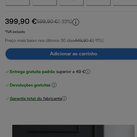
399,90 €
preço original 599,90 €
599,90 €
(-33%)
*IVA incluído
Preço mais baixo nos últimos 30 dias
449,90 €
(-11%)
Adicionar ao carrinho
Entrega gratuita padrão
superior a 49 €
Devoluções gratuitas
Garantia total
do fabricante