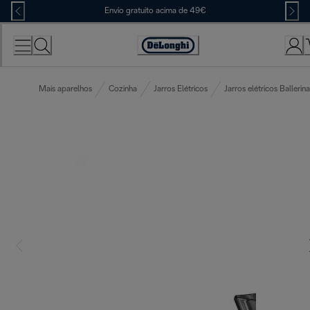
Skip
Envio gratuito acima de 49€
to
Content
Accessibility
Statement
Mais aparelhos
Cozinha
Jarros Elétricos
Jarros elétricos Ballerina