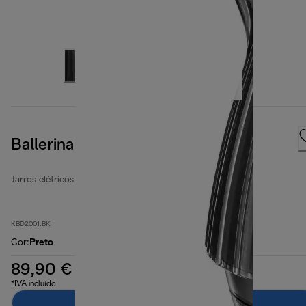
Ballerina Furnace Black
Jarros elétricos Ballerina
KBD2001.BK
Cor
:
Preto
89,90 €
*IVA incluído
Adicionar ao carrinho