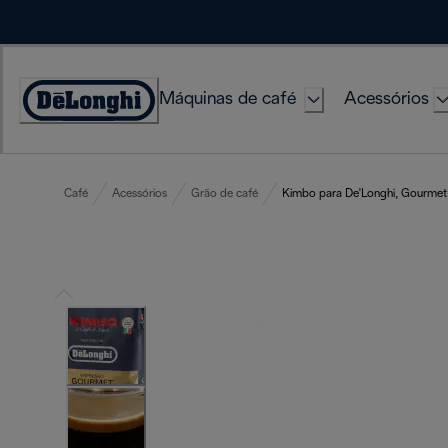
Skip
to
Content
Máquinas de café
Acessórios
Accessibility
Statement
Café
Acessórios
Grão de café
Kimbo para De'Longhi, Gourmet