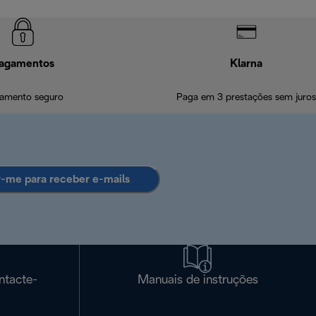
agamentos
Klarna
amento seguro
Paga em 3 prestações sem juros
r-me para receber e-mails
ntacte-
Manuais de instruções