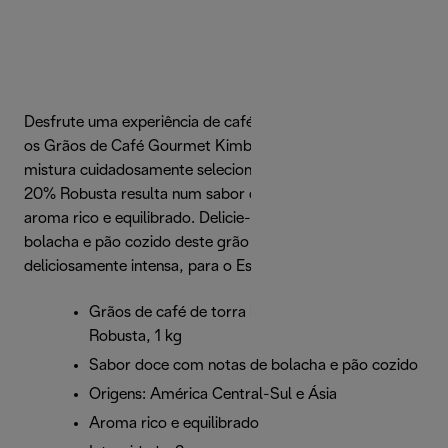
Desfrute uma experiência de café gourmet em casa com
os Grãos de Café Gourmet Kimbo para De'Longhi. A
mistura cuidadosamente selecionada de 80% Arabica e
20% Robusta resulta num sabor doce e agradável e num
aroma rico e equilibrado. Delicie-se com as notas de
bolacha e pão cozido deste grão de torra leve e
deliciosamente intensa, para o Espresso perfeito.
Grãos de café de torra leve, 80% Arabica - 20%
Robusta, 1 kg
Sabor doce com notas de bolacha e pão cozido
Origens: América Central-Sul e Ásia
Aroma rico e equilibrado