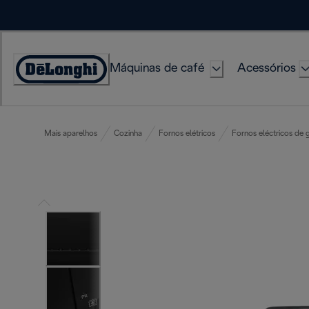
Skip
to
Content
Máquinas de café
Acessórios
Accessibility
Statement
Mais aparelhos
Cozinha
Fornos elétricos
Fornos eléctricos de 