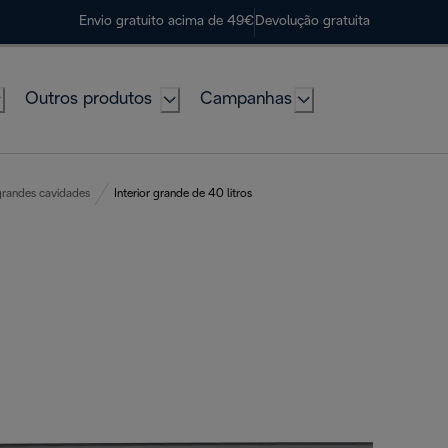
Envio gratuito acima de 49€
Devolução gratuita
Outros produtos
Campanhas
grandes cavidades
Interior grande de 40 litros