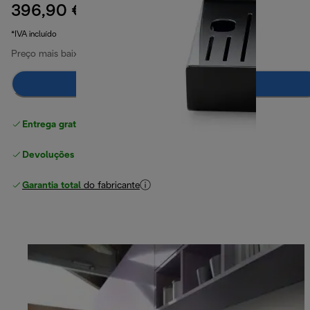
396,90 €
preço original 549,90 €
549,90 €
(-28%)
*IVA incluído
Preço mais baixo nos últimos 30 dias
499,90 €
(-21%)
Notifica-me
Entrega gratuita padrão
superior a 49 €
Devoluções gratuitas
Garantia total
do fabricante