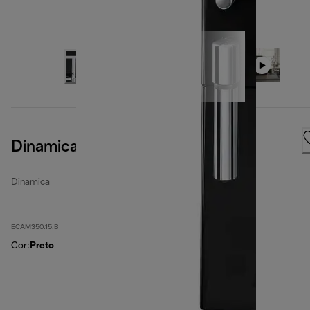
Dinamica, Black
Dinamica
ECAM350.15.B
Cor
:
Preto