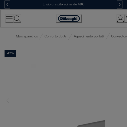
Skip
Envio gratuito acima de 49€
to
Content
Accessibility
Statement
Mais aparelhos
Conforto do Ar
Aquecimento portátil
Convector
-23%