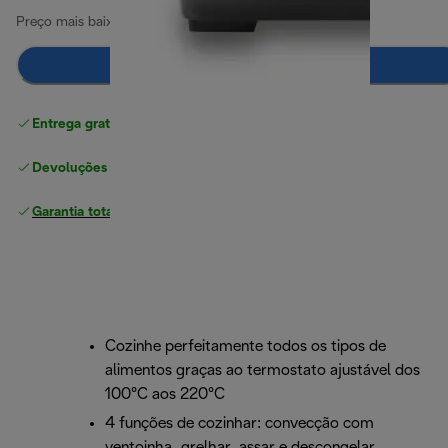
Preço mais baixo nos últimos 30 dias
139,50 €
Adicionar ao carrinho
Entrega gratuita padrão
superior a 49 €
Devoluções gratuitas
Garantia total
do fabricante
Cozinhe perfeitamente todos os tipos de
alimentos graças ao termostato ajustável dos
100°C aos 220°C
4 funções de cozinhar: convecção com
ventoinha, grelhar, assar e descongelar