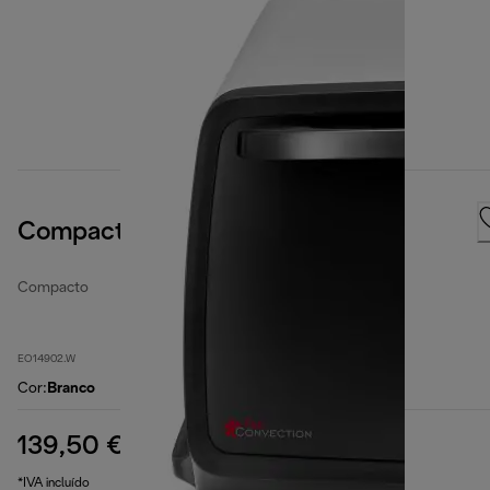
Compact Cavities 14 Litres
Compacto
EO14902.W
Cor
:
Branco
139,50 €
preço original 189,90 €
189,90 €
(-27%)
*IVA incluído