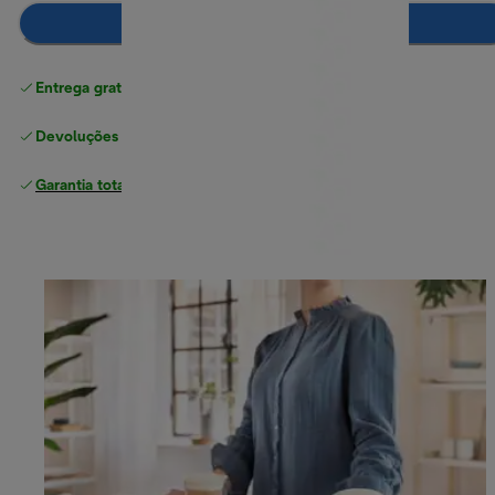
Adicionar ao carrinho
Entrega gratuita padrão
superior a 49 €
Devoluções gratuitas
Garantia total
do fabricante