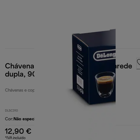
Chávenas de café expresso de parede
dupla, 90ml, conjunto de 2
Chávenas e copos de café
DLSC310
Cor
:
Não especificado
12,90 €
*IVA incluído