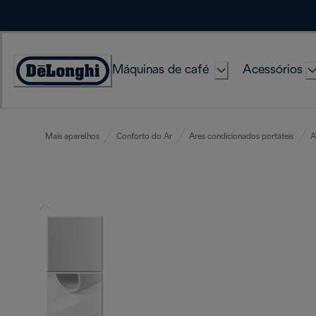
Skip
to
Content
Máquinas de café
Acessórios
Accessibility
Statement
Mais aparelhos
Conforto do Ar
Ares condicionados portáteis
A