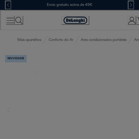
Skip
Envio gratuito acima de 49€
to
Content
Accessibility
Statement
Mais aparelhos
Conforto do Ar
Ares condicionados portáteis
Are
NOVIDADE