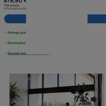
879,90 €
*IVA incluído
Informações do produto
Notifica-me
Entrega gratuita padrão
superior a 49 €
Devoluções gratuitas
Garantia total
do fabricante