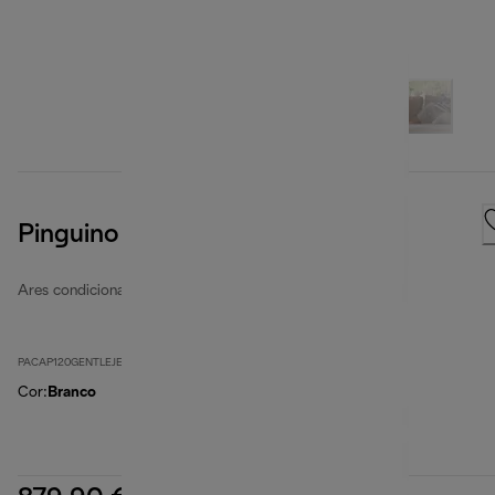
Pinguino GentleJet
Ares condicionados portáteis
PACAP120GENTLEJET
Cor
:
Branco