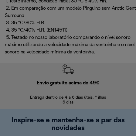
1. Teste interno, condição inicial 30 ºC e 40% HR.
2. Em comparação com um modelo Pinguino sem Arctic Gent
Surround
3. 35 °C/80% H.R.
4. 35 °C/40% H.R. (EN14511)
5. Testado no nosso laboratório comparando o nível sonoro
máximo utilizando a velocidade máxima da ventoinha e o nível
sonoro na velocidade mínima da ventoinha.
Envio gratuito acima de 49€
Devol
Entrega dentro de 4 a 6 dias úteis. * ilhas
Devoluções sem
6 dias
Inspire-se e mantenha-se a par das
novidades