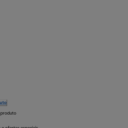
duto
 produto