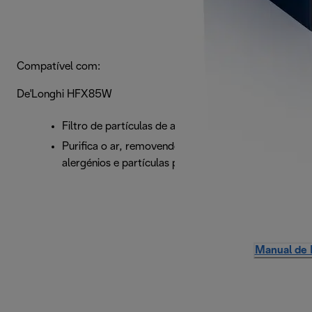
Compatível com:
De'Longhi HFX85W
Filtro de partículas de ar de dupla camada 360°.
Purifica o ar, removendo a maioria dos
alergénios e partículas poluentes.
Manual de 