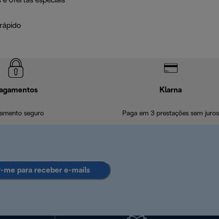
 e ofertas especiais
rápido
agamentos
Klarna
amento seguro
Paga em 3 prestações sem juros
r-me para receber e-mails