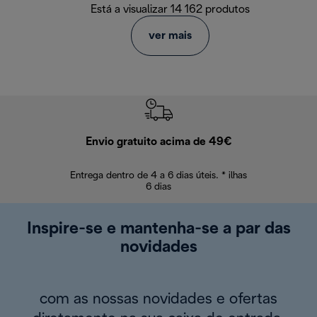
Está a visualizar 14 162 produtos
ver mais
Envio gratuito acima de 49€
Devol
Entrega dentro de 4 a 6 dias úteis. * ilhas
Devoluções sem
6 dias
Inspire-se e mantenha-se a par das
novidades
com as nossas novidades e ofertas