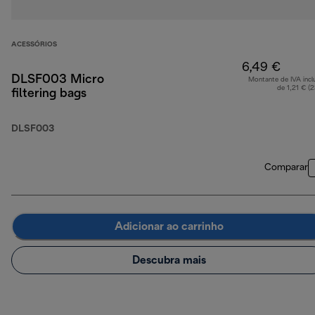
ACESSÓRIOS
6,49 €
DLSF003 Micro
Montante de IVA incl
de 1,21 € (
filtering bags
DLSF003
Comparar
Adicionar ao carrinho
Descubra mais