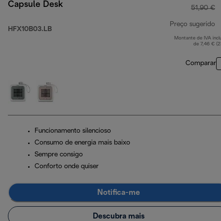
Capsule Desk
51,90 €
Preço sugerido
HFX10B03.LB
Montante de IVA incl
p
de 7,46 € (
Comparar
Funcionamento silencioso
Consumo de energia mais baixo
Sempre consigo
Conforto onde quiser
Notifica-me
Descubra mais