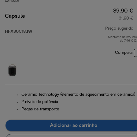
CÁPSULA
39,90 €
Capsule
61,90 €
Preço sugerido
HFX30C18.IW
Montante de IVA incl
p
de 7,46 € (
Comparar
Ceramic Technology (elemento de aquecimento em cerâmica)
2 níveis de potência
Pegas de transporte
Adicionar ao carrinho