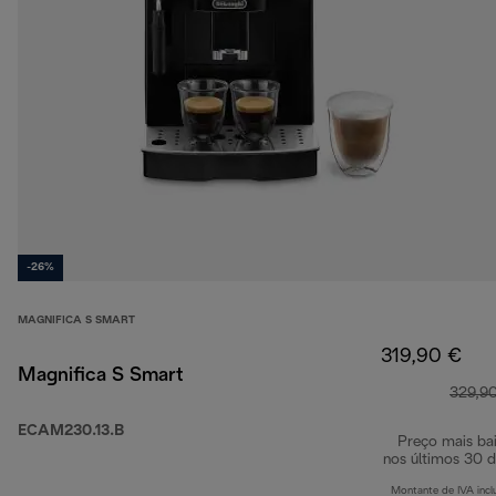
-26%
MAGNIFICA S SMART
319,90 €
Magnifica S Smart
329,9
ECAM230.13.B
Preço mais ba
nos últimos 30 d
Montante de IVA incl