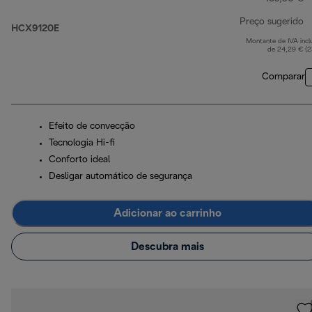
Preço sugerido
HCX9120E
Montante de IVA incl
p
de 24,29 € (
Comparar
Efeito de convecção
Tecnologia Hi-fi
Conforto ideal
Desligar automático de segurança
Adicionar ao carrinho
Descubra mais