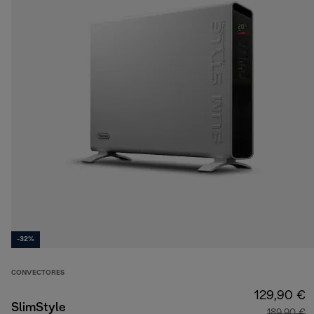
-32%
CONVECTORES
129,90 €
SlimStyle
189,90 €