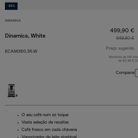
-23%
DINAMICA
499,90 €
Dinamica, White
649,90 €
Preço sugerido
ECAM350.35.W
Montante de IVA incl
p
de 93,48 € (
Comparar
O seu café num só toque
Vasta seleção de receitas
Café fresco em cada chávena
Vaporizador de leite ajustável