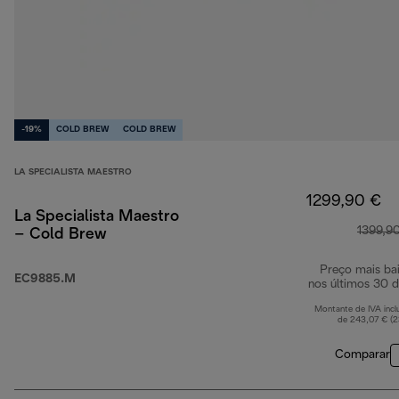
-19%
COLD BREW
COLD BREW
LA SPECIALISTA MAESTRO
1299,90 €
La Specialista Maestro
1399,9
– Cold Brew
Preço mais ba
EC9885.M
nos últimos 30 d
Montante de IVA incl
de 243,07 € (
Comparar