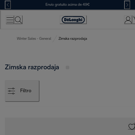
Skip
Envio gratuito acima de 49€
to
Content
Accessibility
Statement
Winter Sales - General
Zimska razprodaja
Zimska razprodaja
Filtro