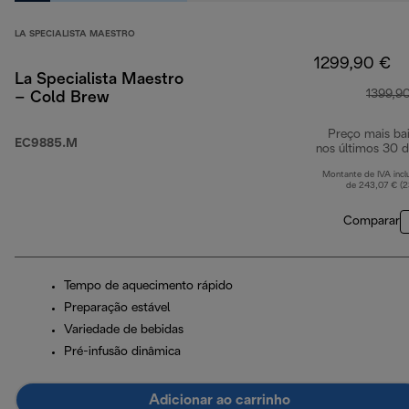
LA SPECIALISTA MAESTRO
1299,90 €
La Specialista Maestro
1399,9
– Cold Brew
Preço mais ba
EC9885.M
nos últimos 30 d
Montante de IVA incl
de 243,07 € (
Comparar
Tempo de aquecimento rápido
Preparação estável
Variedade de bebidas
Pré-infusão dinâmica
Adicionar ao carrinho