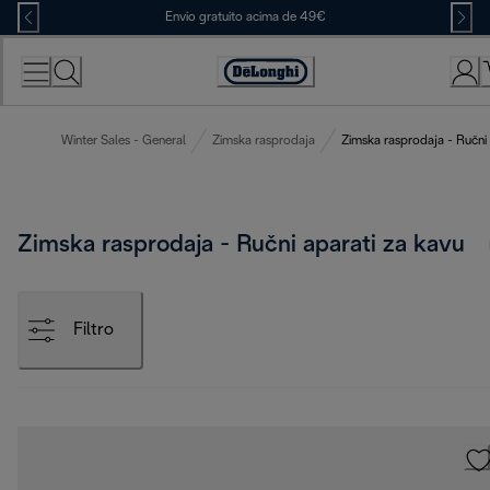
Skip
Envio gratuito acima de 49€
to
Content
Accessibility
Statement
Winter Sales - General
Zimska rasprodaja
Zimska rasprodaja - Ručni 
Zimska rasprodaja - Ručni aparati za kavu
Filtro