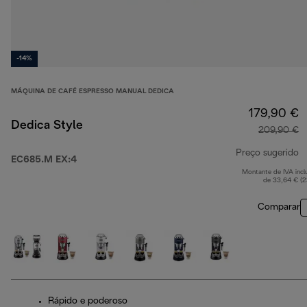
-14%
MÁQUINA DE CAFÉ ESPRESSO MANUAL DEDICA
179,90 €
Dedica Style
209,90 €
Preço sugerido
EC685.M EX:4
Montante de IVA incl
p
de 33,64 € (
Comparar
Rápido e poderoso