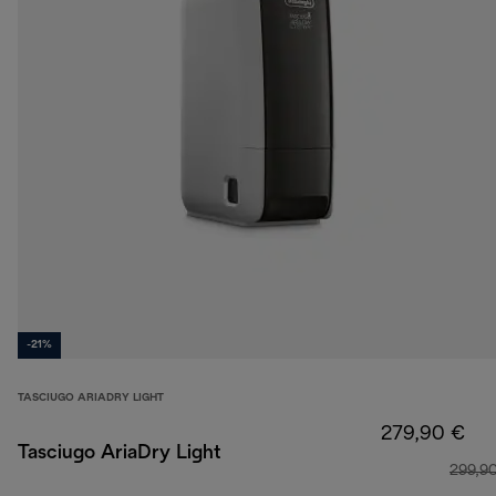
-21%
TASCIUGO ARIADRY LIGHT
279,90 €
Tasciugo AriaDry Light
299,9