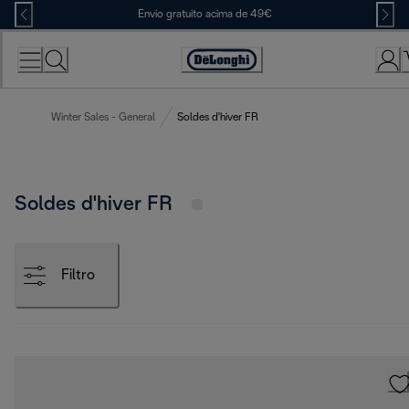
Skip
Envio gratuito acima de 49€
to
Content
Accessibility
Statement
Winter Sales - General
Soldes d'hiver FR
Soldes d'hiver FR
Filtro