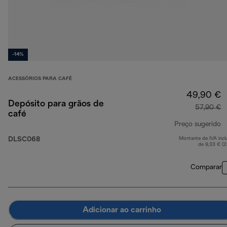
-14%
ACESSÓRIOS PARA CAFÉ
49,90 €
Depósito para grãos de
57,90 €
café
Preço sugerido
DLSC068
Montante de IVA incl
p
de 9,33 € (
Comparar
Adicionar ao carrinho