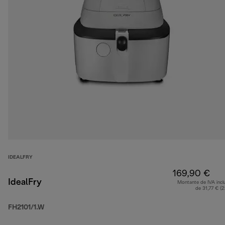
IDEALFRY
169,90 €
IdealFry
Montante de IVA incl
de 31,77 € (
FH2101/1.W