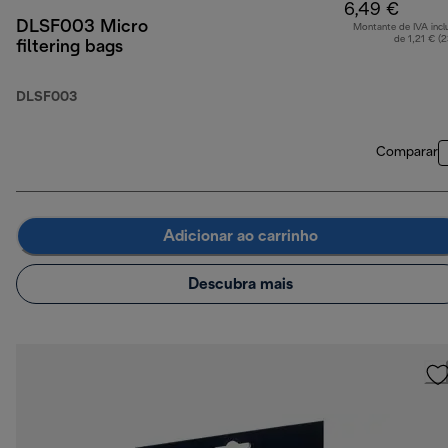
6,49 €
DLSF003 Micro
Montante de IVA incl
de 1,21 € (
filtering bags
DLSF003
Comparar
Adicionar ao carrinho
Descubra mais