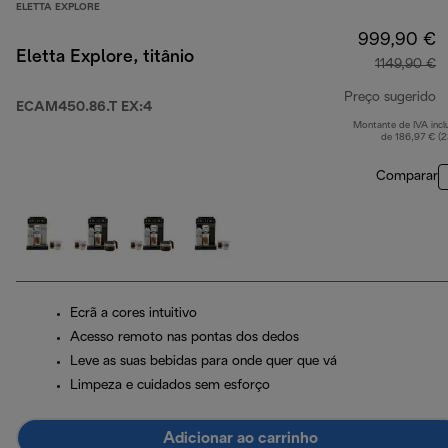
ELETTA EXPLORE
999,90 €
Eletta Explore, titânio
1149,90 €
Preço sugerido
ECAM450.86.T EX:4
Montante de IVA incl
p
de 186,97 € (
Comparar
Ecrã a cores intuitivo
Acesso remoto nas pontas dos dedos
Leve as suas bebidas para onde quer que vá
Limpeza e cuidados sem esforço
Adicionar ao carrinho