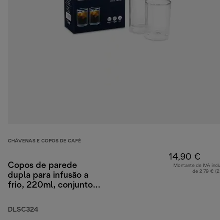
CHÁVENAS E COPOS DE CAFÉ
14,90 €
Copos de parede
Montante de IVA incl
de 2,79 € (
dupla para infusão a
frio, 220ml, conjunto
de 2
DLSC324