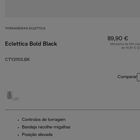
TORRADEIRAS ECLETTICA
89,90 €
Eclettica Bold Black
Montante de IVA incl
de 16,81 € (
CTY2103.BK
Comparar
Controlos de torragem
Bandeja recolhe-migalhas
Posição elevada