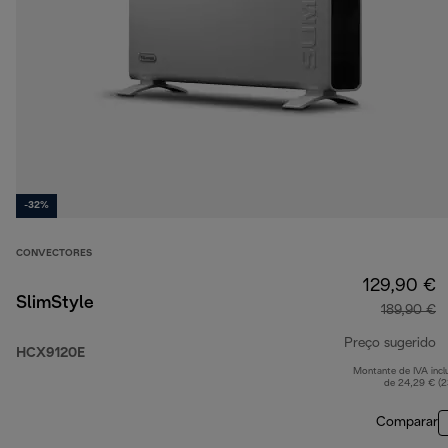
-32%
CONVECTORES
129,90 €
SlimStyle
189,90 €
Preço sugerido
HCX9120E
Montante de IVA incl
p
de 24,29 € (
Comparar