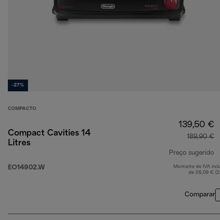
-27%
COMPACTO
139,50 €
Compact Cavities 14
189,90 €
Litres
Preço sugerido
EO14902.W
Montante de IVA incl
p
de 26,09 € (
Comparar