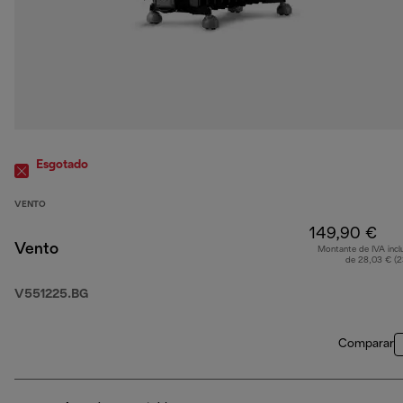
Esgotado
VENTO
149,90 €
Vento
Montante de IVA incl
de 28,03 € (
V551225.BG
Comparar