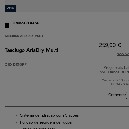
-33%
Últimos 8
itens
TASCIUGO ARIADRY MULTI
259,90 €
Tasciugo AriaDry Multi
299,9
DEXD216RF
Preço mais ba
nos últimos 30 d
Montante de IVA incl
de 48,60 € (
Comparar
Sistema de filtração com 3 ações
Função de secagem de roupa