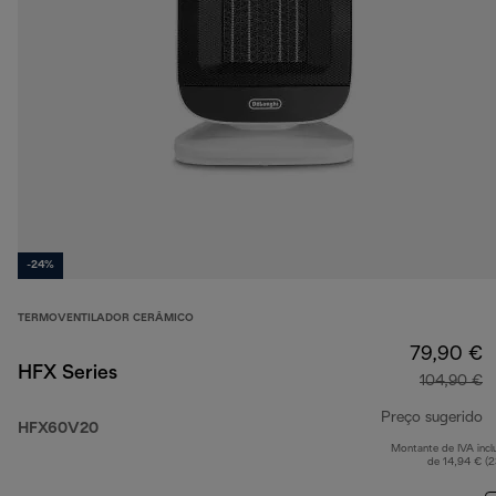
-24%
TERMOVENTILADOR CERÂMICO
79,90 €
HFX Series
104,90 €
Preço sugerido
HFX60V20
Montante de IVA incl
p
de 14,94 € (