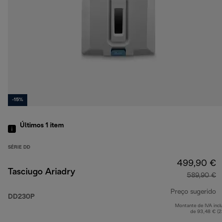
-15%
Últimos 1
item
SÉRIE DD
499,90 €
Tasciugo Ariadry
589,90 €
Preço sugerido
DD230P
Montante de IVA incl
p
de 93,48 € (