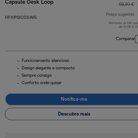
Capsule Desk Loop
69,90 €
Preço sugerido
HFXR12C03.WG
Montante de IVA incl
p
de 10,08 € (
Comparar
Funcionamento silencioso
Design elegante e compacto
Sempre consigo
Conforto onde quiser
Notifica-me
Descubra mais