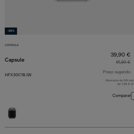
-36%
CÁPSULA
39,90 €
Capsule
61,90 €
Preço sugerido
HFX30C18.IW
Montante de IVA incl
p
de 7,46 € (
Comparar