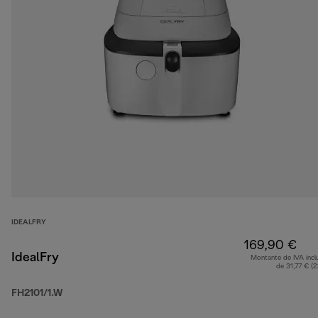
IDEALFRY
169,90 €
IdealFry
Montante de IVA incl
de 31,77 € (
FH2101/1.W