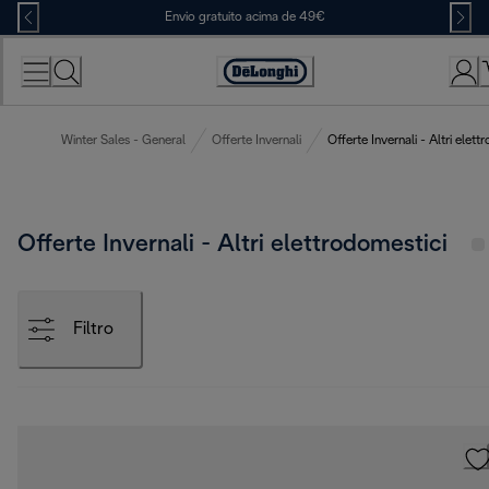
Skip
Envio gratuito acima de 49€
to
Content
Accessibility
Statement
Winter Sales - General
Offerte Invernali
Offerte Invernali - Altri elett
Offerte Invernali - Altri elettrodomestici
Filtro