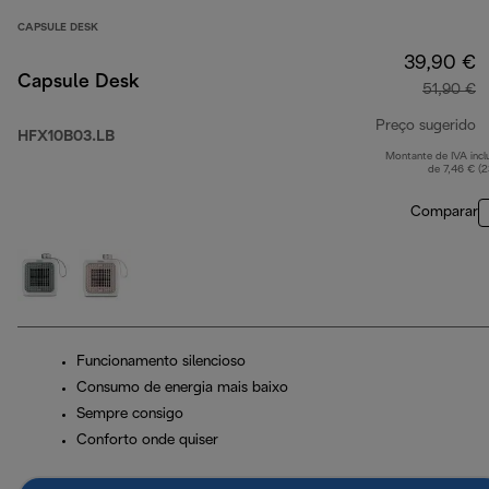
CAPSULE DESK
39,90 €
Capsule Desk
51,90 €
Preço sugerido
HFX10B03.LB
Montante de IVA incl
p
de 7,46 € (
Comparar
Funcionamento silencioso
Consumo de energia mais baixo
Sempre consigo
Conforto onde quiser