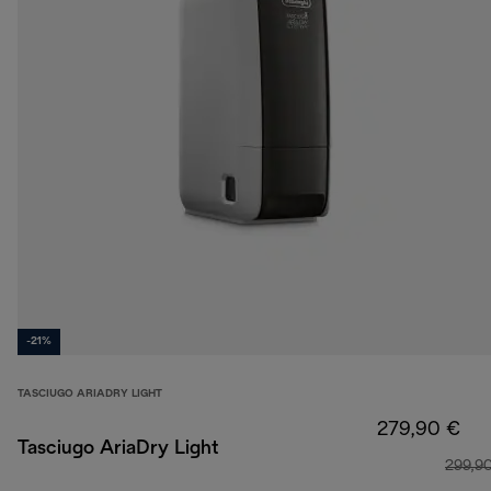
-21%
TASCIUGO ARIADRY LIGHT
279,90 €
Tasciugo AriaDry Light
299,9