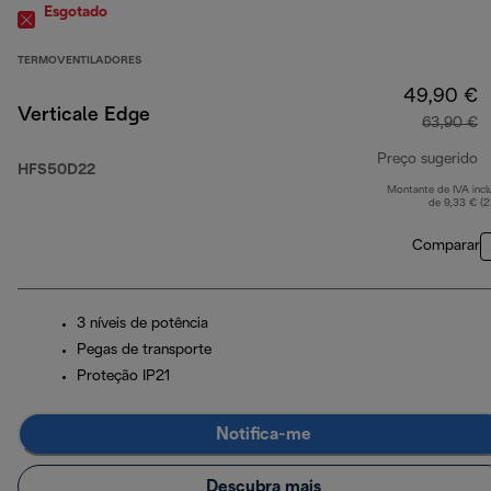
Esgotado
TERMOVENTILADORES
49,90 €
Verticale Edge
63,90 €
Preço sugerido
HFS50D22
Montante de IVA incl
p
de 9,33 € (
Comparar
3 níveis de potência
Pegas de transporte
Proteção IP21
Notifica-me
Descubra mais