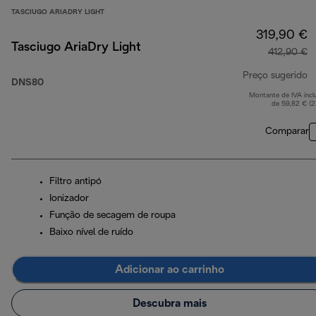
TASCIUGO ARIADRY LIGHT
319,90 €
Tasciugo AriaDry Light
412,90 €
Preço sugerido
DNS80
Montante de IVA incl
p
de 59,82 € (
Comparar
Filtro antipó
Ionizador
Função de secagem de roupa
Baixo nível de ruído
Adicionar ao carrinho
Descubra mais