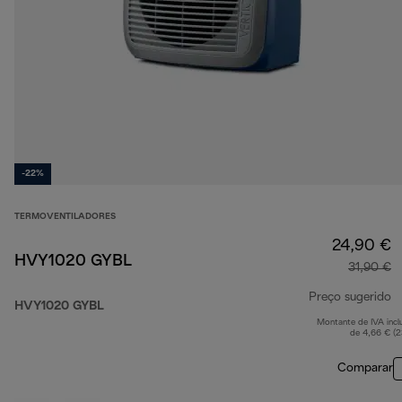
-22%
TERMOVENTILADORES
24,90 €
HVY1020 GYBL
31,90 €
Preço sugerido
HVY1020 GYBL
Montante de IVA incl
p
de 4,66 € (
Comparar