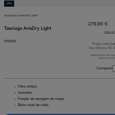
-21%
TASCIUGO ARIADRY LIGHT
279,90 €
Tasciugo AriaDry Light
299,9
DNS65
Preço mais ba
nos últimos 30 d
Montante de IVA incl
de 52,34 € (
Comparar
Filtro antipó
Ionizador
Função de secagem de roupa
Baixo nível de ruído