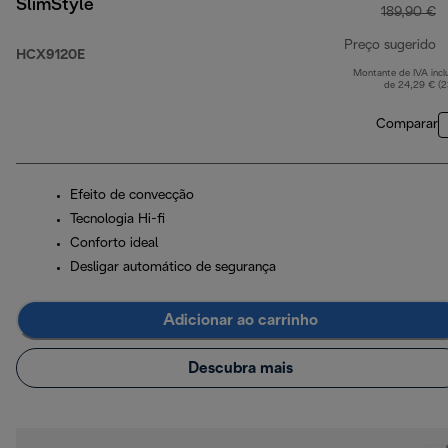
SlimStyle
189,90 €
Preço sugerido
HCX9120E
Montante de IVA incl
p
de 24,29 € (
Comparar
Efeito de convecção
Tecnologia Hi-fi
Conforto ideal
Desligar automático de segurança
Adicionar ao carrinho
Descubra mais