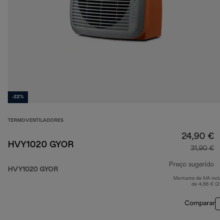
-22%
TERMOVENTILADORES
24,90 €
HVY1020 GYOR
31,90 €
Preço sugerido
HVY1020 GYOR
Montante de IVA incl
p
de 4,66 € (
Comparar