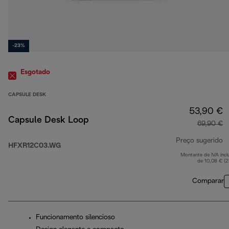
-23%
Esgotado
CAPSULE DESK
53,90 €
Capsule Desk Loop
69,90 €
Preço sugerido
HFXR12C03.WG
Montante de IVA incl
p
de 10,08 € (
Comparar
Funcionamento silencioso