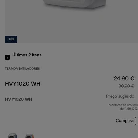
-19%
Últimos 2
itens
TERMOVENTILADORES
24,90 €
HVY1020 WH
30,90 €
Preço sugerido
HVY1020 WH
Montante de IVA incl
p
de 4,66 € (
Comparar