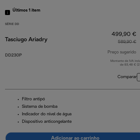
Últimos 1
item
SÉRIE DD
499,90 €
Tasciugo Ariadry
589,90 €
Preço sugerido
DD230P
Montante de IVA incl
p
de 93,48 € (
Comparar
Filtro antipó
Sistema de bomba
Indicador do nível de água
Dispositivo anticongelante
Adicionar ao carrinho