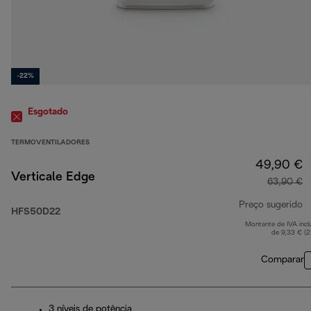
-22%
Esgotado
TERMOVENTILADORES
49,90 €
Verticale Edge
63,90 €
Preço sugerido
HFS50D22
Montante de IVA incl
p
de 9,33 € (
Comparar
3 níveis de potência