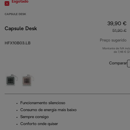
Esgotado
CAPSULE DESK
39,90 €
Capsule Desk
51,90 €
Preço sugerido
HFX10B03.LB
Montante de IVA incl
p
de 7,46 € (
Comparar
Funcionamento silencioso
Consumo de energia mais baixo
Sempre consigo
Conforto onde quiser