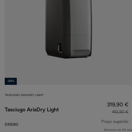
-23%
TASCIUGO ARIADRY LIGHT
319,90 €
Tasciugo AriaDry Light
412,90 €
Preço sugerido
DNS80
Montante de IVA incl
p