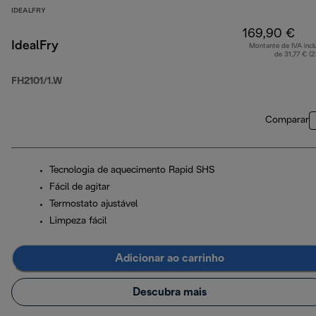
IDEALFRY
169,90 €
IdealFry
Montante de IVA incl
de 31,77 € (
FH2101/1.W
Comparar
Tecnologia de aquecimento Rapid SHS
Fácil de agitar
Termostato ajustável
Limpeza fácil
Adicionar ao carrinho
Descubra mais