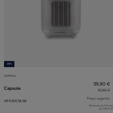
-36%
CÁPSULA
39,90 €
Capsule
61,90 €
Preço sugerido
HFX30C18.IW
Montante de IVA incl
p
de 7,46 € (