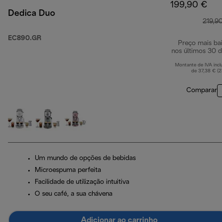
199,90 €
Dedica Duo
219,9
EC890.GR
Preço mais ba
nos últimos 30 d
Montante de IVA incl
de 37,38 € (
Comparar
Um mundo de opções de bebidas
Microespuma perfeita
Facilidade de utilização intuitiva
O seu café, a sua chávena
Adicionar ao carrinho