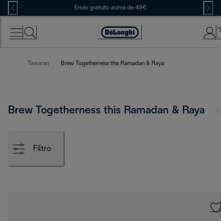
Skip
Envio gratuito acima de 49€
to
Content
Accessibility
Statement
Tawaran
Brew Togetherness this Ramadan & Raya
Brew Togetherness this Ramadan & Raya
Filtro