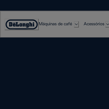
Skip
to
Content
Máquinas de café
Acessórios
Accessibility
Statement