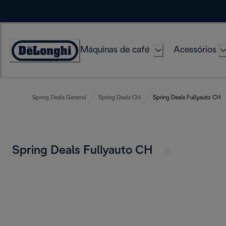
Skip
to
Content
Máquinas de café
Acessórios
Accessibility
Statement
Spring Deals General
Spring Deals CH
Spring Deals Fullyauto CH
Spring Deals Fullyauto CH