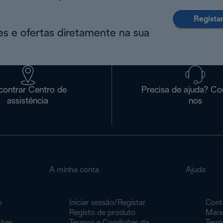
Regista
s e ofertas diretamente na sua
contrar Centro de
Precisa de ajuda? Co
assistência
nos
A minha conta
Ajuda
o
Iniciar sessão/Registar
Cont
Registo de produto
Manu
lher
Termos e Condições da
Term