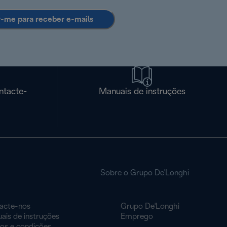
r-me para receber e-mails
ntacte-
Manuais de instruções
Sobre o Grupo De'Longhi
acte-nos
Grupo De'Longhi
ais de instruções
Emprego
os e condições