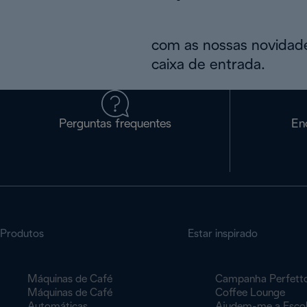
com as nossas novidade
caixa de entrada.
Perguntas frequentes
En
Produtos
Estar inspirado
Máquinas de Café
Campanha Perfett
Máquinas de Café
Coffee Lounge
Automáticas
Ajudem-me a Esco