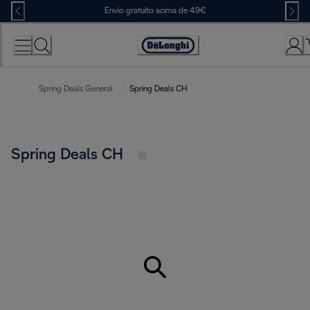
Skip
Envio gratuito acima de 49€
to
Content
Accessibility
Statement
Spring Deals General
Spring Deals CH
Spring Deals CH