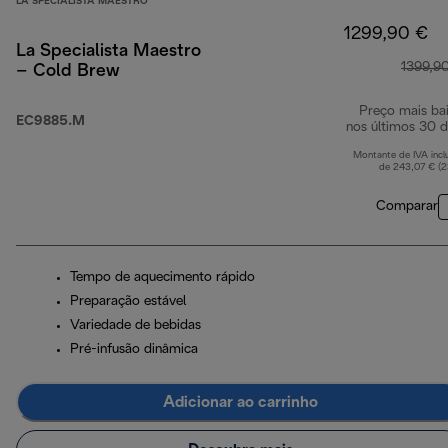
LA SPECIALISTA MAESTRO
1299,90 €
La Specialista Maestro
1399,9
– Cold Brew
Preço mais ba
EC9885.M
nos últimos 30 d
Montante de IVA incl
de 243,07 € (
Comparar
Tempo de aquecimento rápido
Preparação estável
Variedade de bebidas
Pré-infusão dinâmica
Adicionar ao carrinho