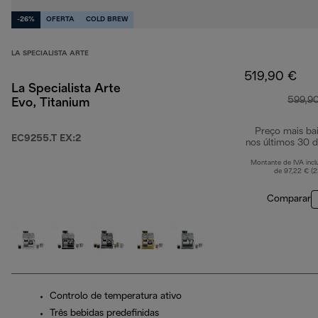
-26%
OFERTA
COLD BREW
LA SPECIALISTA ARTE
519,90 €
La Specialista Arte
599,9
Evo, Titanium
Preço mais ba
EC9255.T EX:2
nos últimos 30 d
Montante de IVA incl
de 97,22 € (
Comparar
Controlo de temperatura ativo
Três bebidas predefinidas