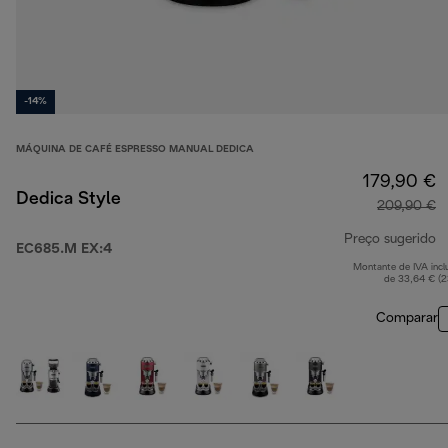
-14%
MÁQUINA DE CAFÉ ESPRESSO MANUAL DEDICA
179,90 €
Dedica Style
209,90 €
Preço sugerido
EC685.M EX:4
Montante de IVA incl
p
de 33,64 € (
Comparar