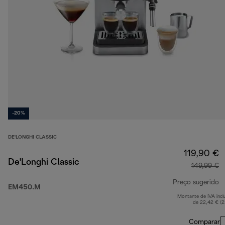
-20%
DE'LONGHI CLASSIC
119,90 €
De'Longhi Classic
149,99 €
Preço sugerido
EM450.M
Montante de IVA incl
p
de 22,42 € (
Comparar