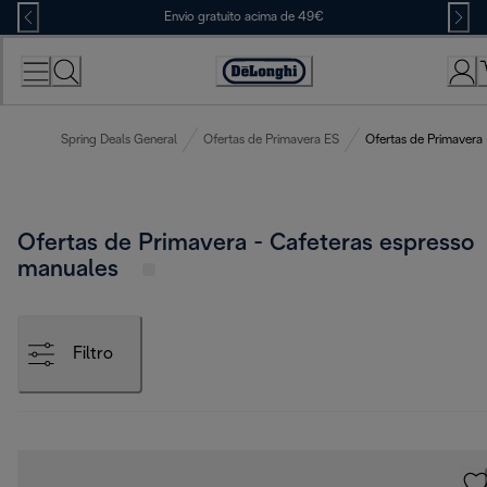
Skip
Envio gratuito acima de 49€
to
Content
Accessibility
Statement
Spring Deals General
Ofertas de Primavera ES
Ofertas de Primavera
Ofertas de Primavera - Cafeteras espresso
manuales
Filtro