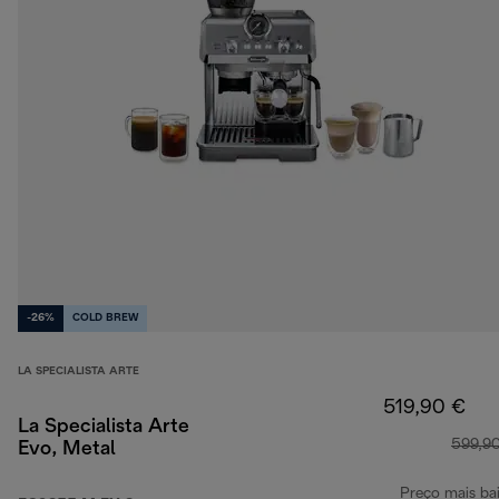
-26%
COLD BREW
LA SPECIALISTA ARTE
519,90 €
La Specialista Arte
599,9
Evo, Metal
Preço mais ba