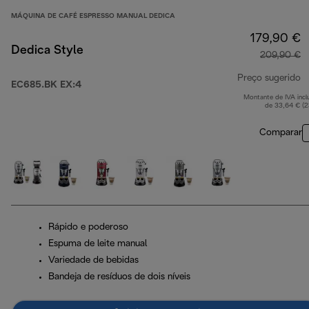
MÁQUINA DE CAFÉ ESPRESSO MANUAL DEDICA
179,90 €
Dedica Style
209,90 €
Preço sugerido
EC685.BK EX:4
Montante de IVA incl
p
de 33,64 € (
Comparar
Rápido e poderoso
Espuma de leite manual
Variedade de bebidas
Bandeja de resíduos de dois níveis