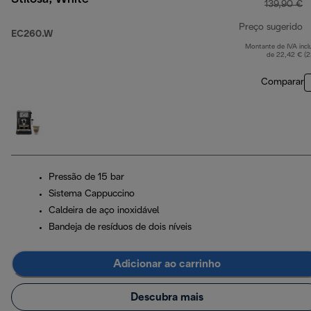
139,90 €
Preço sugerido
EC260.W
Montante de IVA incl
p
de 22,42 € (
Comparar
Pressão de 15 bar
Sistema Cappuccino
Caldeira de aço inoxidável
Bandeja de resíduos de dois níveis
Adicionar ao carrinho
Descubra mais