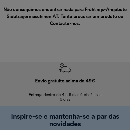
Não conseguimos encontrar nada para Frühlings-Angebote
Siebträgermaschinen AT. Tente procurar um produto ou
Contacte-nos
.
Envio gratuito acima de 49€
Devol
Entrega dentro de 4 a 6 dias úteis. * ilhas
Devoluções sem
6 dias
Inspire-se e mantenha-se a par das
novidades