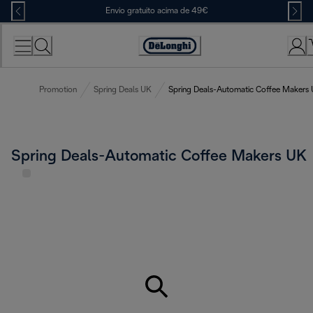
Skip
Envio gratuito acima de 49€
to
Content
Accessibility
Statement
Promotion
Spring Deals UK
Spring Deals-Automatic Coffee Makers
Spring Deals-Automatic Coffee Makers UK