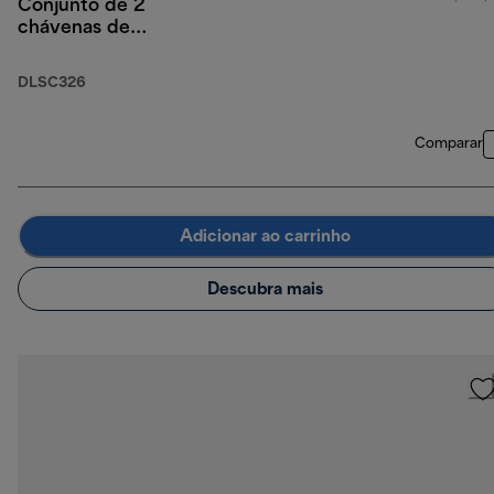
Conjunto de 2
chávenas de
cappuccino, 2
chávenas de infusão a
DLSC326
frio, 2 chávenas
térmicas de parede
dupla
Comparar
Adicionar ao carrinho
Descubra mais