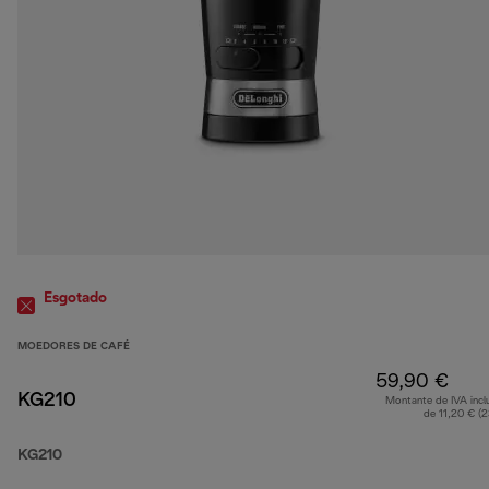
Esgotado
MOEDORES DE CAFÉ
59,90 €
KG210
Montante de IVA incl
de 11,20 € (
KG210