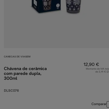
CANECAS DE VIAGEM
12,90 €
Chávena de cerâmica
Montante de IVA incl
de 2,41 € (
com parede dupla,
300ml
DLSC076
Comparar