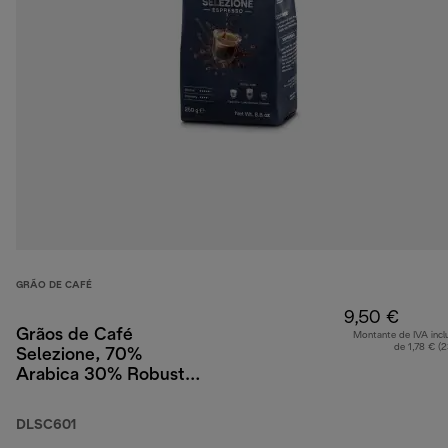
GRÃO DE CAFÉ
9,50 €
Grãos de Café
Montante de IVA incl
de 1,78 € (
Selezione, 70%
Arabica 30% Robusta,
250 g
DLSC601