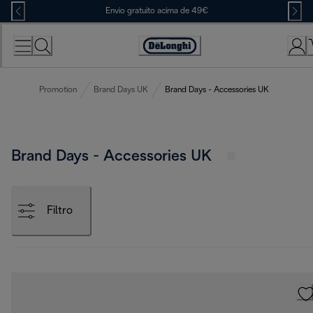
Skip
Envio gratuito acima de 49€
to
Content
Accessibility
Statement
Promotion
Brand Days UK
Brand Days - Accessories UK
Brand Days - Accessories UK
Filtro