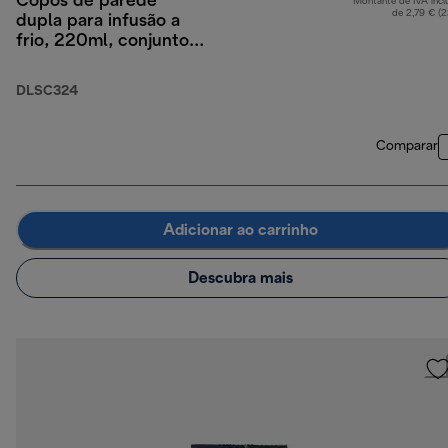
Copos de parede
Montante de IVA incl
de 2,79 € (
dupla para infusão a
frio, 220ml, conjunto
de 2
DLSC324
Comparar
Adicionar ao carrinho
Descubra mais