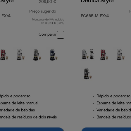
Style
Dedica Style
209,90 €
Preço sugerido
 EX:4
EC685.M EX:4
Montante de IVA incluído
 €
preço original 209,90 €
de 33,64 € (23%)
Comparar
ápido e poderoso
Rápido e poderoso
spuma de leite manual
Espuma de leite ma
ariedade de bebidas
Variedade de bebid
andeja de resíduos de dois níveis
Bandeja de resíduos