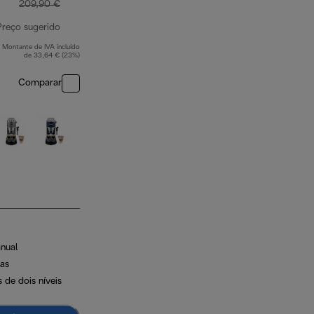
209,90 €
Preço sugerido
Montante de IVA incluído
preço original 209,90 €
de 33,64 € (23%)
Comparar
nual
as
 de dois níveis