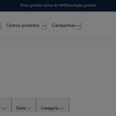
Envio gratuito acima de 49€
Devolução gratuita
Outros produtos
Campanhas
r
Série
Categoria