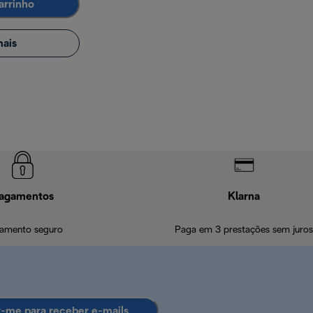
arrinho
ais
agamentos
Klarna
amento seguro
Paga em 3 prestações sem juros
r-me para receber e-mails