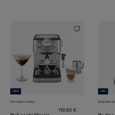
-20%
-14%
DE'LONGHI CLASSIC
MÁQUINA DE
119,90 €