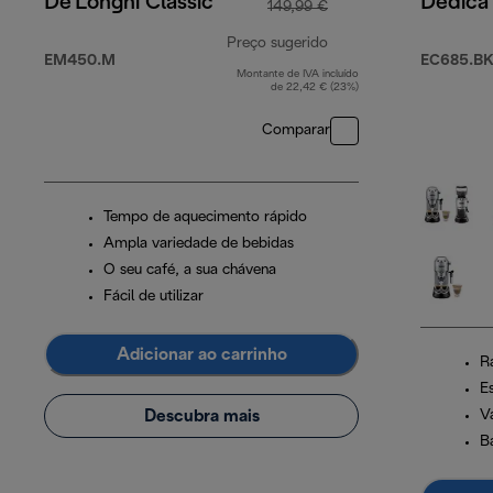
De'Longhi Classic
Dedica 
149,99 €
Preço sugerido
EM450.M
EC685.BK
Montante de IVA incluído
preço original 149,99
de 22,42 € (23%)
Comparar
Tempo de aquecimento rápido
Ampla variedade de bebidas
O seu café, a sua chávena
Fácil de utilizar
Adicionar ao carrinho
R
E
Descubra mais
V
B