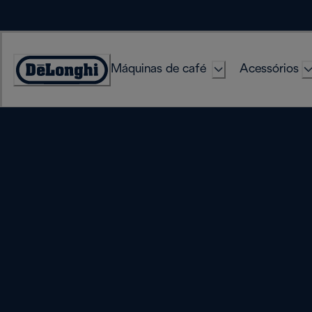
Skip
to
Content
Máquinas de café
Acessórios
Accessibility
Statement