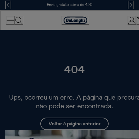
Skip
Envio gratuito acima de 49€
to
Content
Accessibility
Statement
404
Ups, ocorreu um erro. A página que procur
não pode ser encontrada.
Voltar à página anterior