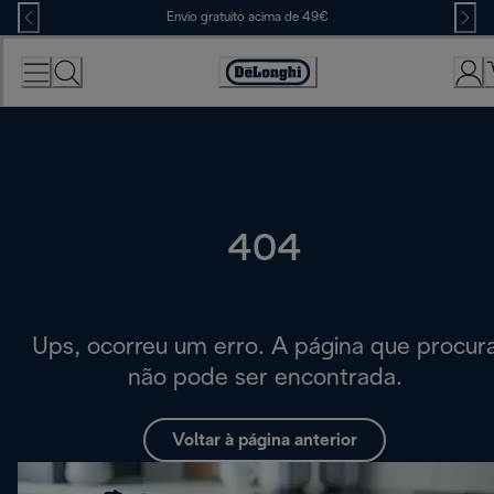
Skip
Envio gratuito acima de 49€
to
Content
Accessibility
Statement
404
Ups, ocorreu um erro. A página que procur
não pode ser encontrada.
Voltar à página anterior