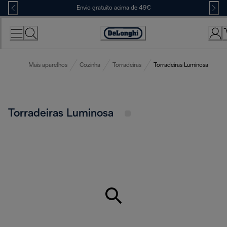
Skip
Envio gratuito acima de 49€
to
Content
Accessibility
Statement
Mais aparelhos
Cozinha
Torradeiras
Torradeiras Luminosa
Torradeiras Luminosa