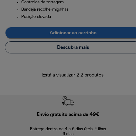
Controlos de torragem
Bandeja recolhe-migalhas
Posição elevada
Adicionar ao carrinho
Descubra mais
Está a visualizar 2 2 produtos
Envio gratuito acima de 49€
Devol
Entrega dentro de 4 a 6 dias úteis. * ilhas
Devoluções sem
6 dias