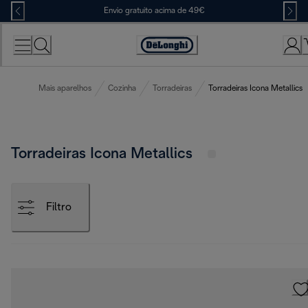
Skip
Envio gratuito acima de 49€
to
Content
Accessibility
Statement
Mais aparelhos
Cozinha
Torradeiras
Torradeiras Icona Metallics
Torradeiras Icona Metallics
Filtro