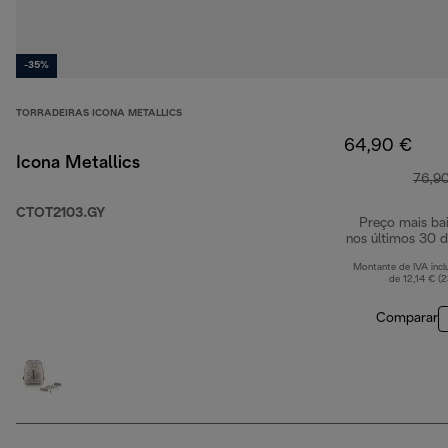
-35%
TORRADEIRAS ICONA METALLICS
64,90 €
Icona Metallics
76,9
CTOT2103.GY
Preço mais ba
nos últimos 30 d
Montante de IVA incl
de 12,14 € (
Comparar