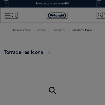
Skip
Envio gratuito acima de 49€
to
Content
Accessibility
Statement
Mais aparelhos
Cozinha
Torradeiras
Torradeiras Icona
Torradeiras Icona