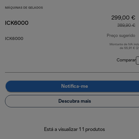
MÁQUINAS DE GELADOS
299,00 €
ICK6000
389,90 €
Preço sugerido
ICK6000
Montante de IVA incl
p
de 55,91 € (
Comparar
Notifica-me
Descubra mais
Está a visualizar 1 1 produtos