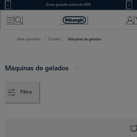
Skip
Envio gratuito acima de 49€
to
Content
Accessibility
Statement
Mais aparelhos
Cozinha
Máquinas de gelados
Máquinas de gelados
Filtro