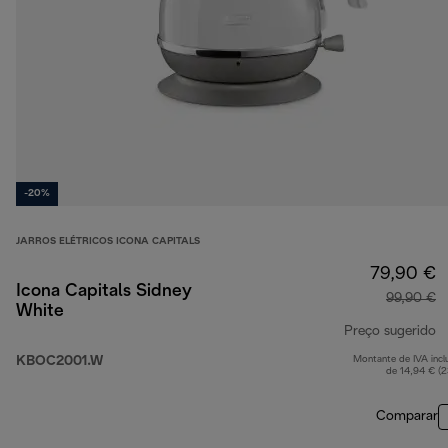
-20%
JARROS ELÉTRICOS ICONA CAPITALS
79,90 €
Icona Capitals Sidney
99,90 €
White
Preço sugerido
KBOC2001.W
Montante de IVA incl
p
de 14,94 € (
Comparar