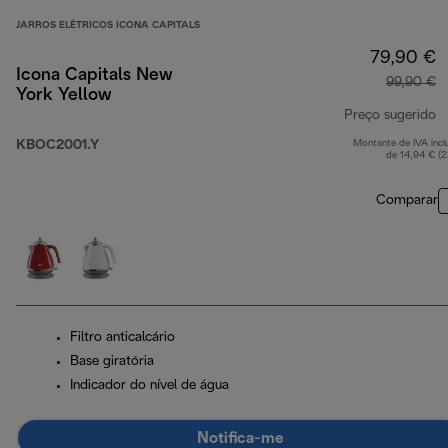
JARROS ELÉTRICOS ICONA CAPITALS
79,90 €
Icona Capitals New
99,90 €
York Yellow
Preço sugerido
KBOC2001.Y
Montante de IVA incl
p
de 14,94 € (
Comparar
Filtro anticalcário
Base giratória
Indicador do nível de água
Notifica-me