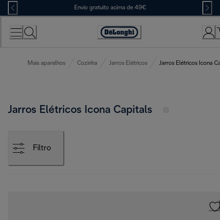
Skip
Envio gratuito acima de 49€
to
Content
Accessibility
Statement
Mais aparelhos
Cozinha
Jarros Elétricos
Jarros Elétricos Icona Ca
Jarros Elétricos Icona Capitals
Filtro