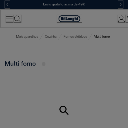
Skip
Envio gratuito acima de 49€
to
Content
Accessibility
Statement
Mais aparelhos
Cozinha
Fornos elétricos
Multi forno
Multi forno