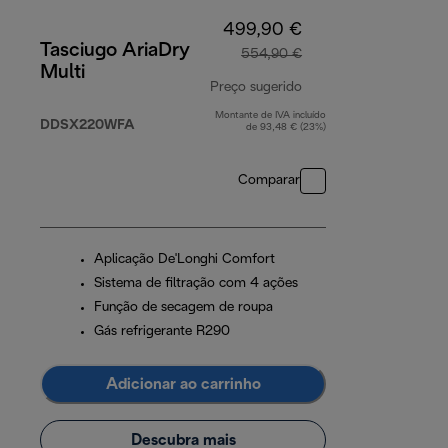
499,90 €
Tasciugo AriaDry
554,90 €
Multi
Preço sugerido
Montante de IVA incluído
preço original 554,9
DDSX220WFA
de 93,48 € (23%)
Comparar
Aplicação De'Longhi Comfort
Sistema de filtração com 4 ações
Função de secagem de roupa
Gás refrigerante R290
Adicionar ao carrinho
Descubra mais