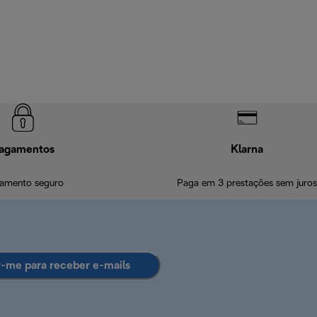
agamentos
Klarna
amento seguro
Paga em 3 prestações sem juros
r-me para receber e-mails