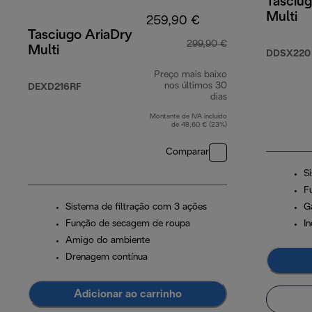
Tasciug
Multi
259,90 €
Tasciugo AriaDry
299,90 €
Multi
DDSX220
Preço mais baixo
nos últimos 30
DEXD216RF
dias
Montante de IVA incluído
de 48,60 € (23%)
Comparar
S
F
Sistema de filtração com 3 ações
G
Função de secagem de roupa
I
Amigo do ambiente
Drenagem contínua
Adicionar ao carrinho