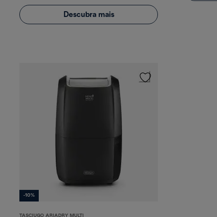
Descubra mais
-10%
TASCIUGO ARIADRY MULTI