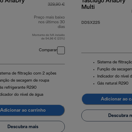
o AriaDry
Tasciugo AriaDry
329,90 €
Multi
Preço mais baixo
nos últimos 30
DDSX225
dias
Montante de IVA incluído
de 54,96 € (23%)
Comparar
Sistema de filtraç
Função de secagem
istema de filtração com 2 ações
Indicador do nível 
unção de secagem de roupa
Gás natural R290
ás refrigerante R290
ndicador do nível de água
Adicionar ao c
Adicionar ao carrinho
Descubra m
Descubra mais