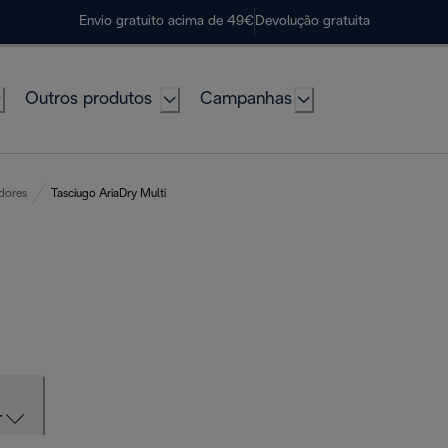
Envio gratuito acima de 49€
Devolução gratuita
Outros produtos
Campanhas
dores
Tasciugo AriaDry Multi
r