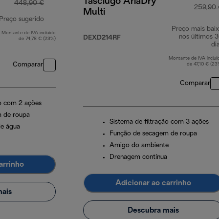
Tasciugo AriaDry
448,90 €
259,90
Multi
Preço sugerido
Preço mais bai
Montante de IVA incluído
preço original 448,90 €
nos últimos 
DEXD214RF
de 74,78 € (23%)
di
Montante de IVA incluí
Comparar
de 47,10 € (23
Comparar
ão com 2 ações
 de roupa
Sistema de filtração com 3 ações
de água
Função de secagem de roupa
Amigo do ambiente
Drenagem contínua
arrinho
Adicionar ao carrinho
ais
Descubra mais