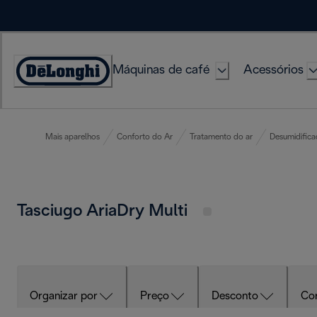
Skip
to
Content
Máquinas de café
Acessórios
Accessibility
Statement
Mais aparelhos
Conforto do Ar
Tratamento do ar
Desumidifica
Tasciugo AriaDry Multi
Organizar por
Preço
Desconto
Co