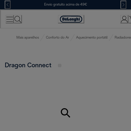
Skip
Envio gratuito acima de 49€
to
Content
Accessibility
Statement
Mais aparelhos
Conforto do Ar
Aquecimento portátil
Radiadores
Dragon Connect