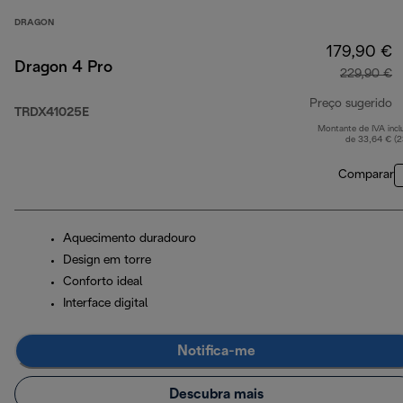
DRAGON
179,90 €
Dragon 4 Pro
229,90 €
Preço sugerido
TRDX41025E
Montante de IVA incl
p
de 33,64 € (
Comparar
Aquecimento duradouro
Design em torre
Conforto ideal
Interface digital
Notifica-me
Descubra mais