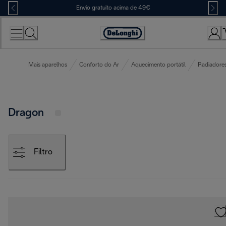
Skip
Envio gratuito acima de 49€
to
Content
Accessibility
Statement
Mais aparelhos
Conforto do Ar
Aquecimento portátil
Radiadores
Dragon
Filtro