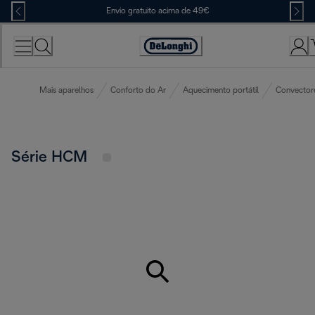
Skip
Envio gratuito acima de 49€
to
Content
Accessibility
Statement
Mais aparelhos
Conforto do Ar
Aquecimento portátil
Convector
Série HCM