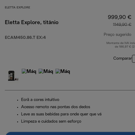
ELETTA EXPLORE
999,90 €
Eletta Explore, titânio
1149,90 €
Preço sugerido
ECAM450.86.T EX:4
Montante de IVA incl
p
de 186,97 € (
Comparar
Ecrã a cores intuitivo
Acesso remoto nas pontas dos dedos
Leve as suas bebidas para onde quer que vá
Limpeza e cuidados sem esforço