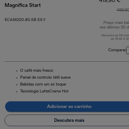
419,90 €
Magnifica Start
499,9
ECAM220.80.SB EX:1
Preço mais ba
nos últimos 30 d
Montante de IVA incl
de 78,52 € (
Comparar
O café mais fresco
Painel de controlo tátil suave
Bebidas com um só toque
Tecnologia LatteCrema Hot
Adicionar ao carrinho
Descubra mais