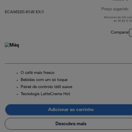
Preço sugerido
ECAM220.61.W EX:1
Montante de IVA incl
p
de 78,52 € (
Comparar
O café mais fresco
Bebidas com um só toque
Painel de controlo tátil suave
Tecnologia LatteCrema Hot
Adicionar ao carrinho
Descubra mais