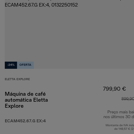
-24%
OFERTA
ELETTA EXPLORE
799,90 €
Máquina de café
899,9
automática Eletta
Explore
Preço mais ba
nos últimos 30 d
ECAM452.67.G EX:4
Montante de IVA incl
de 149,57 € (