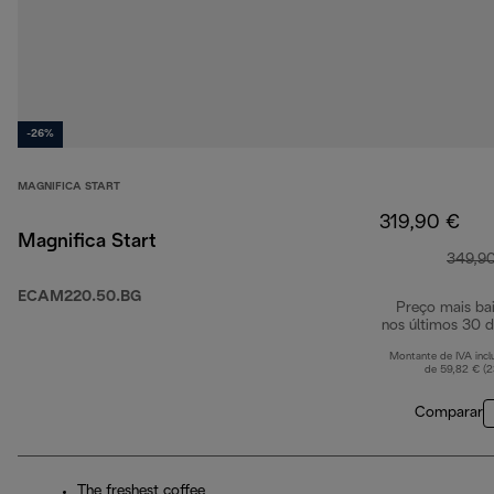
-26%
MAGNIFICA START
319,90 €
Magnifica Start
349,9
ECAM220.50.BG
Preço mais ba
nos últimos 30 d
Montante de IVA incl
de 59,82 € (
Comparar
The freshest coffee