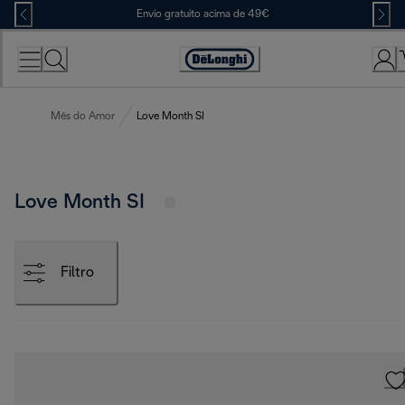
Skip
Envio gratuito acima de 49€
to
Content
Accessibility
Statement
Mês do Amor
Love Month SI
Love Month SI
Filtro