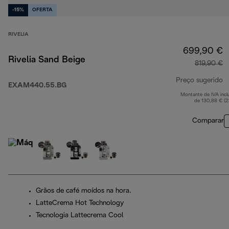
-15%
OFERTA
RIVELIA
699,90 €
Rivelia Sand Beige
819,90 €
Preço sugerido
EXAM440.55.BG
Montante de IVA incl
p
de 130,88 € (
Comparar
Grãos de café moídos na hora.
LatteCrema Hot Technology
Tecnologia Lattecrema Cool