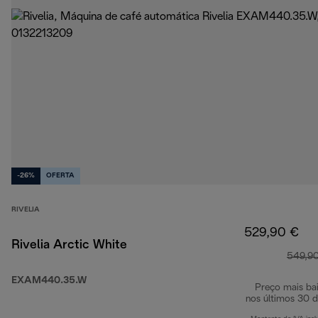
-26%
OFERTA
RIVELIA
529,90 €
Rivelia Arctic White
549,9
EXAM440.35.W
Preço mais ba
nos últimos 30 d