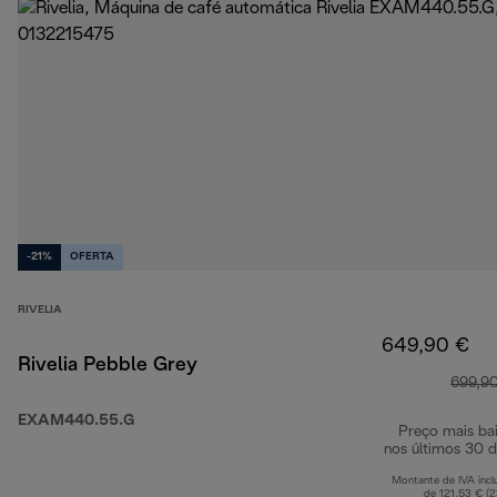
-21%
OFERTA
RIVELIA
649,90 €
Rivelia Pebble Grey
699,9
EXAM440.55.G
Preço mais ba
nos últimos 30 d
Montante de IVA incl
de 121,53 € (