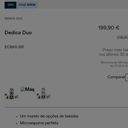
-33%
COLD BREW
DEDICA DUO
199,90 €
Dedica Duo
219,9
EC890.GR
Preço mais ba
nos últimos 30 d
Montante de IVA incl
de 37,38 € (
Comparar
Um mundo de opções de bebidas
Microespuma perfeita