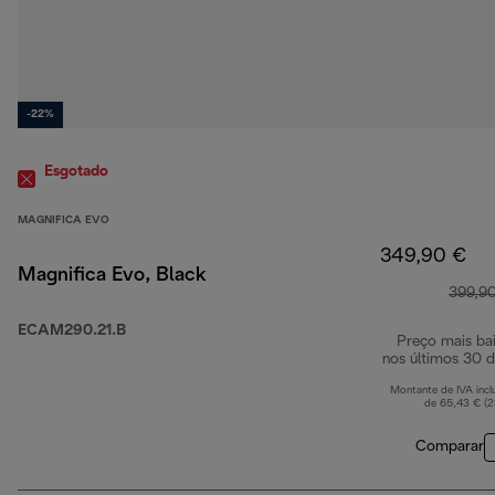
-22%
Esgotado
MAGNIFICA EVO
349,90 €
Magnifica Evo, Black
399,9
ECAM290.21.B
Preço mais ba
nos últimos 30 d
Montante de IVA incl
de 65,43 € (
Comparar