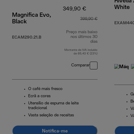
Rivelia
White
349,90 €
Magnifica Evo,
399,90 €
Black
EXAM440
Preço mais baixo
nos últimos 30
ECAM290.21.B
dias
Montante de IVA incluído
de 65,43 € (23%)
Comparar
O café mais fresco
G
Ecrã a cores
B
Utensílio de espuma de leite
tradicional
V
Vasta seleção de receitas
V
Notifica-me