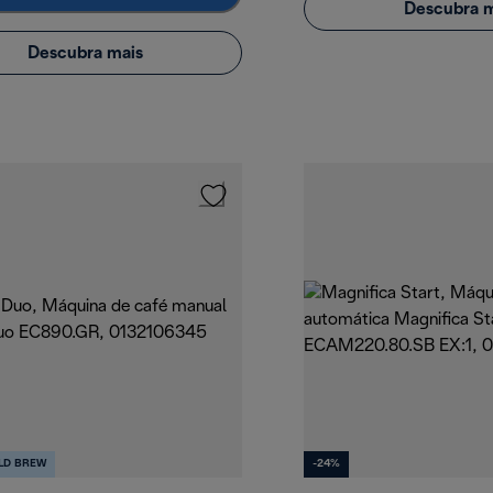
Descubra m
Descubra mais
LD BREW
-24%