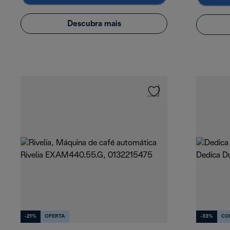
Descubra mais
-21%
OFERTA
-33%
CO