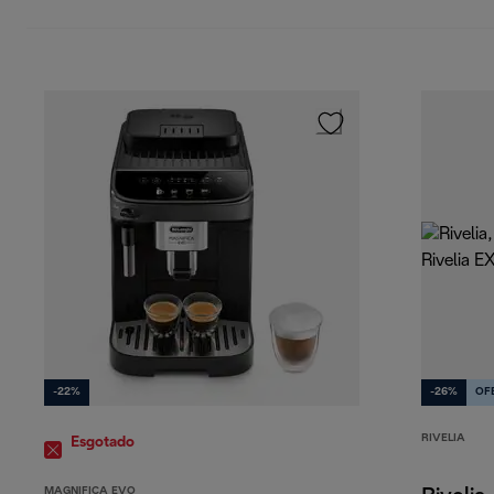
-22%
-26%
OF
RIVELIA
Esgotado
MAGNIFICA EVO