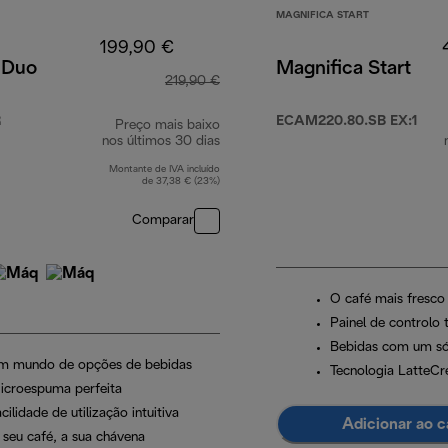
MAGNIFICA START
199,90 €
 Duo
Magnifica Start
219,90 €
R
ECAM220.80.SB EX:1
Preço mais baixo
nos últimos 30 dias
Montante de IVA incluído
de 37,38 € (23%)
Comparar
O café mais fresco
Painel de controlo t
Bebidas com um só
m mundo de opções de bebidas
Tecnologia LatteC
icroespuma perfeita
cilidade de utilização intuitiva
Adicionar ao c
 seu café, a sua chávena