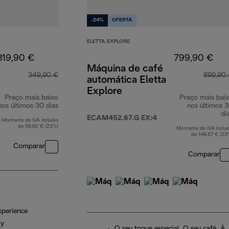
-24%
OFERTA
ELETTA EXPLORE
319,90 €
799,90 €
Máquina de café
349,90 €
899,90
automática Eletta
Explore
Preço mais baixo
Preço mais bai
nos últimos 30 dias
nos últimos 
di
ECAM452.67.G EX:4
Montante de IVA incluído
de 59,82 € (23%)
Montante de IVA incluí
de 149,57 € (23
Comparar
Comparar
xperience
ty
O seu toque especial. O seu café. À