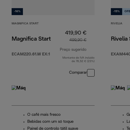
-16%
-15%
OF
MAGNIFICA START
RIVELIA
419,90 €
Magnifica Start
Rivelia
499,90 €
Preço sugerido
ECAM220.61.W EX:1
EXAM440
Montante de IVA incluído
preço original 499,9
de 78,52 € (23%)
Comparar
O café mais fresco
G
Bebidas com um só toque
L
Painel de controlo tátil suave
T