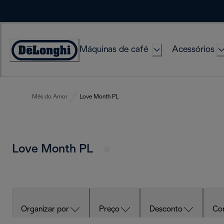
Skip
to
Content
Máquinas de café
Acessórios
Accessibility
Statement
Mês do Amor
Love Month PL
Love Month PL
Organizar por
Preço
Desconto
Co