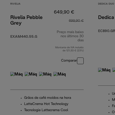
RIVELIA
DEDICA DUO
649,90 €
Rivelia Pebble
Dedica
699,90 €
Grey
EC890.G
Preço mais baixo
nos últimos 30
EXAM440.55.G
dias
Montante de IVA incluído
de 121,53 € (23%)
Comparar
U
Grãos de café moídos na hora
M
LatteCrema Hot Technology
Fa
Tecnologia Lattecrema Cool
O