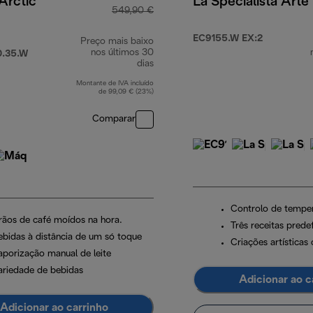
 Arctic
La Specialista Arte
549,90 €
EC9155.W EX:2
Preço mais baixo
nos últimos 30
.35.W
dias
Montante de IVA incluído
de 99,09 € (23%)
Comparar
Controlo de temper
rãos de café moídos na hora.
Três receitas prede
ebidas à distância de um só toque
Criações artísticas 
aporização manual de leite
ariedade de bebidas
Adicionar ao c
Adicionar ao carrinho