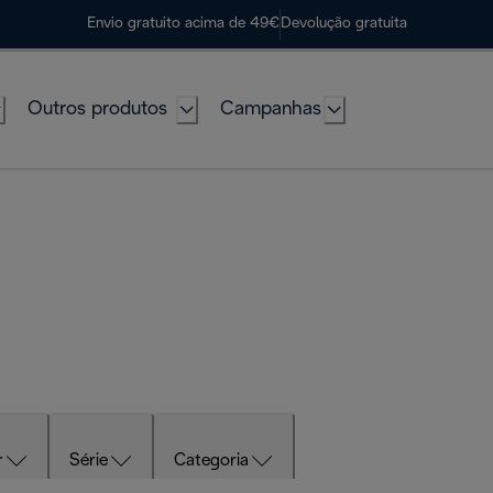
Envio gratuito acima de 49€
Devolução gratuita
Outros produtos
Campanhas
r
Série
Categoria