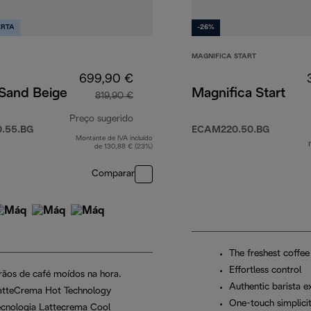
ERTA
-26%
MAGNIFICA START
699,90 €
 Sand Beige
Magnifica Start
819,90 €
Preço sugerido
.55.BG
ECAM220.50.BG
Montante de IVA incluído
0 €
preço original 819,90 €
de 130,88 € (23%)
Comparar
The freshest coffee
Effortless control
rãos de café moídos na hora.
Authentic barista e
atteCrema Hot Technology
One-touch simplici
ecnologia Lattecrema Cool